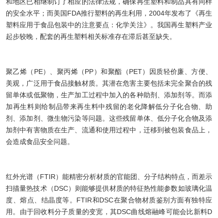
和地区已相继制订了相应的法律法规，确保再生塑料和制品具有同样
的安全水平；而美国FDA推行塑料的再生利用，2004年发布了《再生
塑料应用于食品包装中的注意要点：化学关注》。我国再生塑料产业
起步较晚，配套的再生塑料相关标准存在滞后甚至缺失。
聚乙烯（PE）、聚丙烯（PP）和聚酯（PET）因质轻价廉、方便、
美观，广泛用于食品接触材质。其潜在危害主要包括未完全聚合的残
留单体或低聚物，生产加工过程中加入的各种助剂、添加剂等。而添
加再生料则给制品带来再生料中残留的老化降解低分子化合物、助
剂、添加剂、微生物污染等问题。这些残留单体、低分子化合物及添
加剂中有害物质在生产、流通和使用过程中，迁移到被包装食品上，
会造成食品安全问题。
红外光谱（FTIR）能精密分析材质的官能团、分子结构特点，而差示
扫描量热技术（DSC）则能够提供材质的特征热性能参数如玻璃化温
度、熔点、结晶度等。FTIR和DSC在聚合物材质鉴别方面有独特应
用。由于回收料分子质量的变宽，其DSC曲线熔融峰可能会比新料D