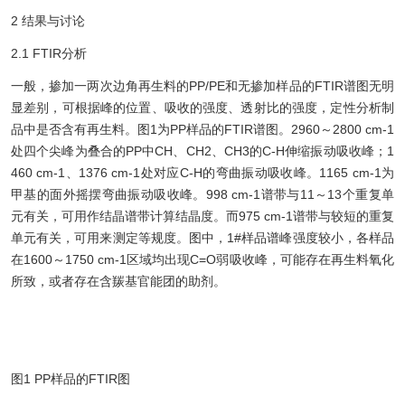
2 结果与讨论
2.1 FTIR分析
一般，掺加一两次边角再生料的PP/PE和无掺加样品的FTIR谱图无明
显差别，可根据峰的位置、吸收的强度、透射比的强度，定性分析制
品中是否含有再生料。图1为PP样品的FTIR谱图。2960～2800 cm-1
处四个尖峰为叠合的PP中CH、CH2、CH3的C-H伸缩振动吸收峰；1
460 cm-1、1376 cm-1处对应C-H的弯曲振动吸收峰。1165 cm-1为
甲基的面外摇摆弯曲振动吸收峰。998 cm-1谱带与11～13个重复单
元有关，可用作结晶谱带计算结晶度。而975 cm-1谱带与较短的重复
单元有关，可用来测定等规度。图中，1#样品谱峰强度较小，各样品
在1600～1750 cm-1区域均出现C=O弱吸收峰，可能存在再生料氧化
所致，或者存在含羰基官能团的助剂。
图1 PP样品的FTIR图