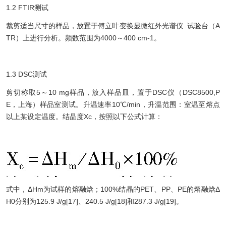
1.2 FTIR测试
裁剪适当尺寸的样品，放置于傅立叶变换显微红外光谱仪 试验台（A
TR）上进行分析。频数范围为4000～400 cm-1。
1.3 DSC测试
剪切称取5～10 mg样品，放入样品皿，置于DSC仪（DSC8500,P
E，上海）样品室测试。升温速率10℃/min，升温范围：室温至熔点
以上某设定温度。结晶度Xc，按照以下公式计算：
式中，ΔΗm为试样的熔融焓；100%结晶的PET、PP、PE的熔融焓Δ
Η0分别为125.9 J/g[17]、240.5 J/g[18]和287.3 J/g[19]。