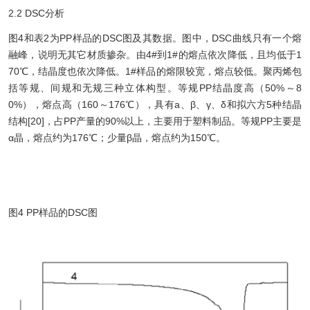
2.2 DSC分析
图4和表2为PP样品的DSC图及其数据。图中，DSC曲线只有一个熔
融峰，说明无其它材质掺杂。由4#到1#的熔点依次降低，且均低于1
70℃，结晶度也依次降低。1#样品的熔限较宽，熔点较低。聚丙烯包
括等规、间规和无规三种立体构型。等规PP结晶度高（50%～8
0%），熔点高（160～176℃），具有a、β、γ、δ和拟六方5种结晶
结构[20]，占PP产量的90%以上，主要用于塑料制品。等规PP主要是
α晶，熔点约为176℃；少量β晶，熔点约为150℃。
图4 PP样品的DSC图